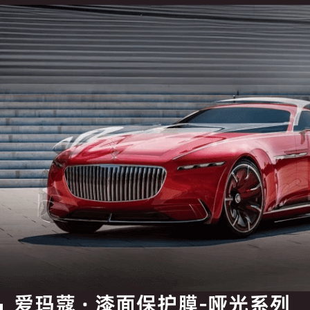
爱玛蔻 · 漆面保护膜-哑光系列